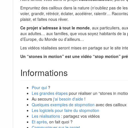
Empruntez des cailloux dans la nature (n'oubliez pas de les 
voler, grandir, rétrécir, éclater, accélérer, ralentir… Racont
plaisir, et faites nous rêver.
Ce projet s’adresse à tout le monde
, aux particuliers, a
aux adultes… aux familles, que vous soyez habitants de la 
d’Europe, du Monde ou d’ailleurs…
Les vidéos réalisées seront mises en partage sur le site int
Un “stones in motion” est une vidéo “stop motion” pr
Informations
Pour qui
?
Les grandes étapes
pour réaliser un “stones in motio
Au secours
j'ai besoin d'aide
!
Quelques exemples de stopmotion
avec des cailloux
Les logiciels pour faire du stopmotion
Les réalisations
: partagez vos vidéos
Et après
, on fait quoi ?
Communiquer sur le projet