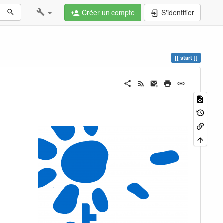
Créer un compte
S'identifier
start