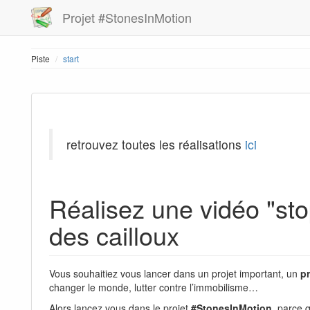
Projet #StonesInMotion
Piste
start
retrouvez toutes les réalisations
ici
Réalisez une vidéo "st
des cailloux
Vous souhaitiez vous lancer dans un projet important, un
pr
changer le monde, lutter contre l’immobilisme…
Alors lancez vous dans le projet
#StonesInMotion
, parce 