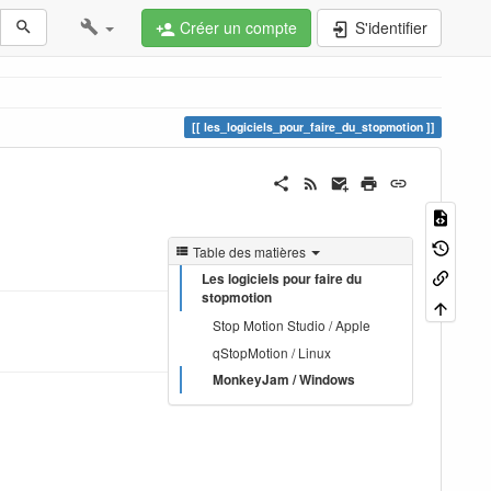
Créer un compte
S'identifier
les_logiciels_pour_faire_du_stopmotion
Table des matières
Les logiciels pour faire du
stopmotion
Stop Motion Studio / Apple
qStopMotion / Linux
MonkeyJam / Windows