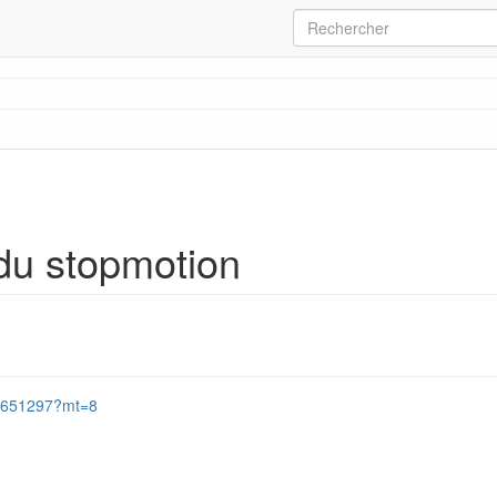
 du stopmotion
441651297?mt=8