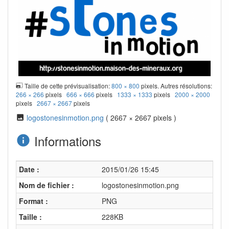
Taille de cette prévisualisation:
800 × 800
pixels. Autres résolutions:
266 × 266
pixels
666 × 666
pixels
1333 × 1333
pixels
2000 × 2000
pixels
2667 × 2667
pixels
logostonesinmotion.png
( 2667 × 2667 pixels )
Informations
Date :
2015/01/26 15:45
Nom de fichier :
logostonesinmotion.png
Format :
PNG
Taille :
228KB